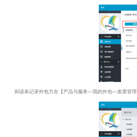
则该条记录外包方在【产品与服务—我的外包—发票管理