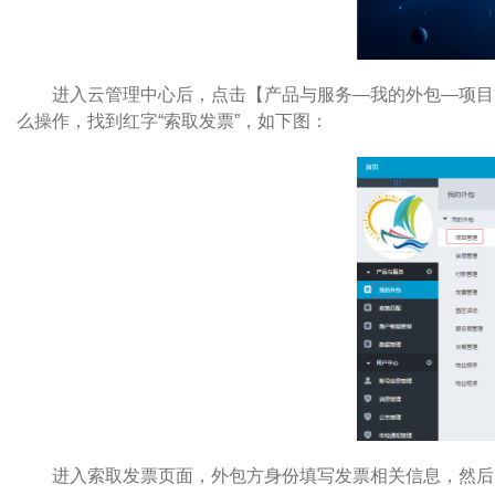
进入云管理中心后，点击【产品与服务—我的外包—项目
么操作，找到红字“索取发票”，如下图：
进入索取发票页面，外包方身份填写发票相关信息，然后