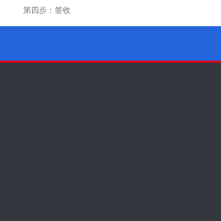
第四步：签收