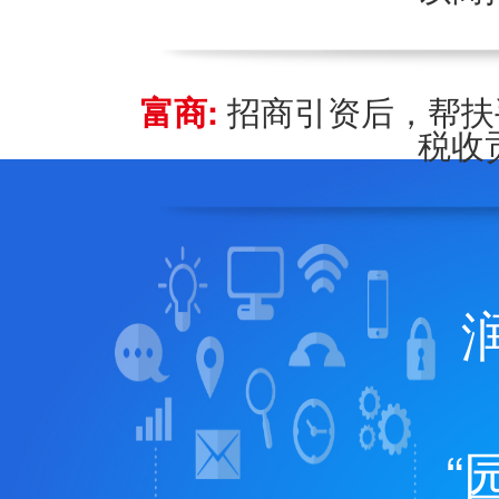
富商:
招商引资后，帮扶
税收
“